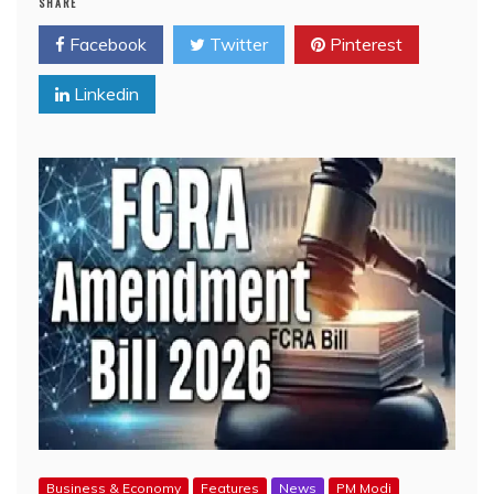
SHARE
Facebook
Twitter
Pinterest
Linkedin
Business & Economy
Features
News
PM Modi