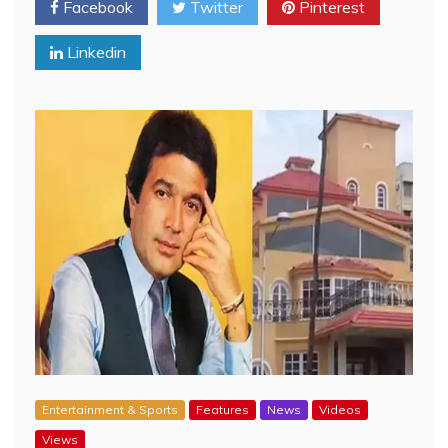
Facebook
Twitter
Pinterest
Linkedin
Entertainment & Sports
Features
News
Videos
Views