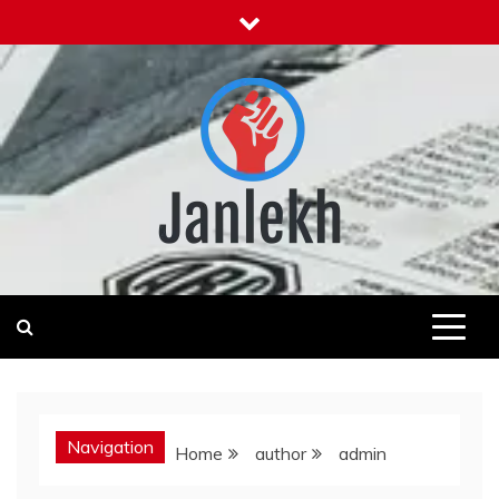
Skip
to
content
Janlekh
News for Public
Navigation
Home
author
admin