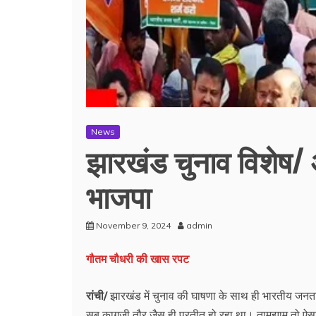
News
झारखंड चुनाव विशेष/ अ
भाजपा
November 9, 2024
admin
गौतम चौधरी की खास रपट
रांची/
झारखंड में चुनाव की घाषणा के साथ ही भारतीय जनता पा
सब कागजी तौर जैस ही प्रतीत हो रहा था। तामझाम तो ऐसा द