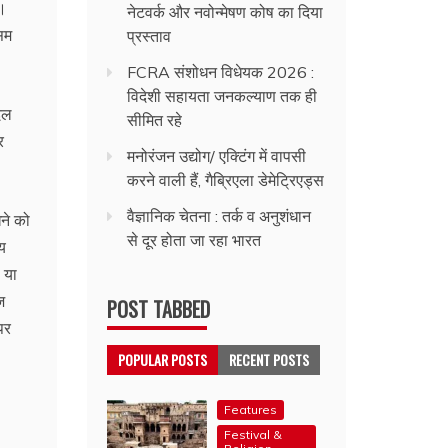
ं।
नेटवर्क और नवोन्मेषण कोष का दिया
सम
प्रस्ताव
FCRA संशोधन विधेयक 2026 :
विदेशी सहायता जनकल्याण तक ही
दल
सीमित रहे
र
मनोरंजन उद्योग/ एक्टिंग में वापसी
करने वाली हैं, गैब्रिएला डेमेट्रिएड्स
वैज्ञानिक चेतना : तर्क व अनुशंधान
खने को
से दूर होता जा रहा भारत
य
, या
ज
POST TABBED
पर
POPULAR POSTS
RECENT POSTS
Features
Festival &