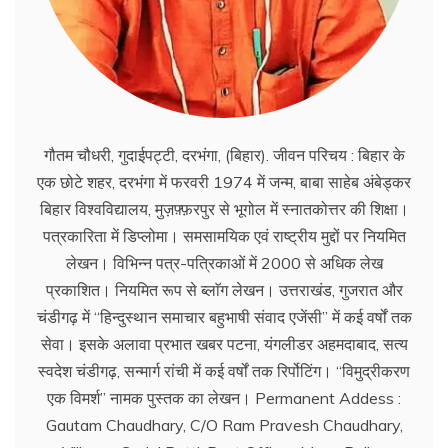
गौतम चौधरी, गुदाईपट्टी, दरभंगा, (बिहार). जीवन परिचय : बिहार के
एक छोटे शहर, दरभंगा में फरवरी 1974 में जन्म, बाबा साहेब अंबेड्कर
बिहार विश्वविद्यालय, मुज़फ़्फ़रपुर से भूगोल में स्नातकोत्तर की शिक्षा।
पत्रकारिता में डिप्लोमा। समसामयिक एवं राष्ट्रीय मुद्दों पर नियमित
लेखन। विभिन्न पत्र-पत्रिकाओं में 2000 से अधिक लेख
प्रकाशित। नियमित रूप से ब्लाॅग लेखन। उत्तराखंड, गुजरात और
चंडीगढ़ में ‘‘हिन्दुस्थान समाचार बहुभाषी संवाद एजेंसी’’ में कई वर्षों तक
सेवा। इसके अलावा प्रभात खबर पटना, यंगलीडर अहमदाबाद, सत्य
स्वदेश चंडीगढ़, सन्मार्ग रांची में कई वर्षों तक रिर्पोटिंग। ‘‘विमुद्रीकरण
एक विमर्श’’ नामक पुस्तक का लेखन। Permanent Addess :
Gautam Chaudhary, C/O Ram Pravesh Chaudhary,