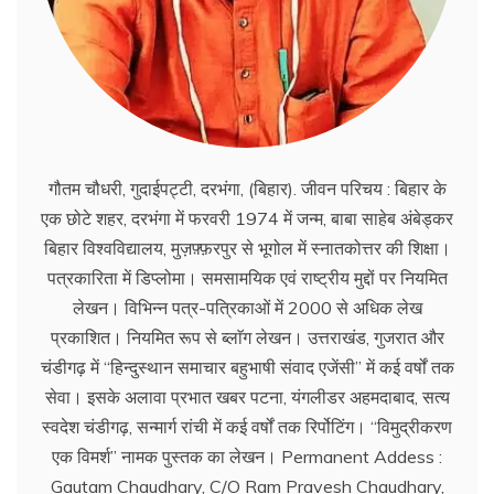
गौतम चौधरी, गुदाईपट्टी, दरभंगा, (बिहार). जीवन परिचय : बिहार के
एक छोटे शहर, दरभंगा में फरवरी 1974 में जन्म, बाबा साहेब अंबेड्कर
बिहार विश्वविद्यालय, मुज़फ़्फ़रपुर से भूगोल में स्नातकोत्तर की शिक्षा।
पत्रकारिता में डिप्लोमा। समसामयिक एवं राष्ट्रीय मुद्दों पर नियमित
लेखन। विभिन्न पत्र-पत्रिकाओं में 2000 से अधिक लेख
प्रकाशित। नियमित रूप से ब्लाॅग लेखन। उत्तराखंड, गुजरात और
चंडीगढ़ में ‘‘हिन्दुस्थान समाचार बहुभाषी संवाद एजेंसी’’ में कई वर्षों तक
सेवा। इसके अलावा प्रभात खबर पटना, यंगलीडर अहमदाबाद, सत्य
स्वदेश चंडीगढ़, सन्मार्ग रांची में कई वर्षों तक रिर्पोटिंग। ‘‘विमुद्रीकरण
एक विमर्श’’ नामक पुस्तक का लेखन। Permanent Addess :
Gautam Chaudhary, C/O Ram Pravesh Chaudhary,