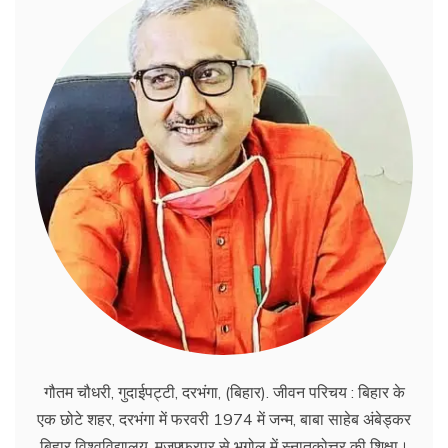
गौतम चौधरी, गुदाईपट्टी, दरभंगा, (बिहार). जीवन परिचय : बिहार के
एक छोटे शहर, दरभंगा में फरवरी 1974 में जन्म, बाबा साहेब अंबेड्कर
बिहार विश्वविद्यालय, मुज़फ़्फ़रपुर से भूगोल में स्नातकोत्तर की शिक्षा।