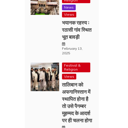
Religion
News
Views
भयानक रहस्य :
रठासी गांव स्थित
भूत बावड़ी
February 13,
2025
Festival &
Religion
Views
तालिबान को
अफगानिस्तान में
स्थापित होना है
तो उसे पैगम्बर
मुहम्मद के आदर्श
पर ही चलना होगा