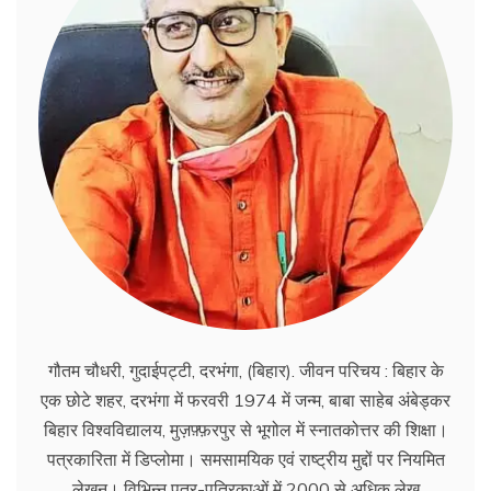
गौतम चौधरी, गुदाईपट्टी, दरभंगा, (बिहार). जीवन परिचय : बिहार के
एक छोटे शहर, दरभंगा में फरवरी 1974 में जन्म, बाबा साहेब अंबेड्कर
बिहार विश्वविद्यालय, मुज़फ़्फ़रपुर से भूगोल में स्नातकोत्तर की शिक्षा।
पत्रकारिता में डिप्लोमा। समसामयिक एवं राष्ट्रीय मुद्दों पर नियमित
लेखन। विभिन्न पत्र-पत्रिकाओं में 2000 से अधिक लेख