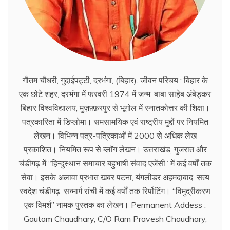
गौतम चौधरी, गुदाईपट्टी, दरभंगा, (बिहार). जीवन परिचय : बिहार के
एक छोटे शहर, दरभंगा में फरवरी 1974 में जन्म, बाबा साहेब अंबेड्कर
बिहार विश्वविद्यालय, मुज़फ़्फ़रपुर से भूगोल में स्नातकोत्तर की शिक्षा।
पत्रकारिता में डिप्लोमा। समसामयिक एवं राष्ट्रीय मुद्दों पर नियमित
लेखन। विभिन्न पत्र-पत्रिकाओं में 2000 से अधिक लेख
प्रकाशित। नियमित रूप से ब्लाॅग लेखन। उत्तराखंड, गुजरात और
चंडीगढ़ में ‘‘हिन्दुस्थान समाचार बहुभाषी संवाद एजेंसी’’ में कई वर्षों तक
सेवा। इसके अलावा प्रभात खबर पटना, यंगलीडर अहमदाबाद, सत्य
स्वदेश चंडीगढ़, सन्मार्ग रांची में कई वर्षों तक रिर्पोटिंग। ‘‘विमुद्रीकरण
एक विमर्श’’ नामक पुस्तक का लेखन। Permanent Addess :
Gautam Chaudhary, C/O Ram Pravesh Chaudhary,