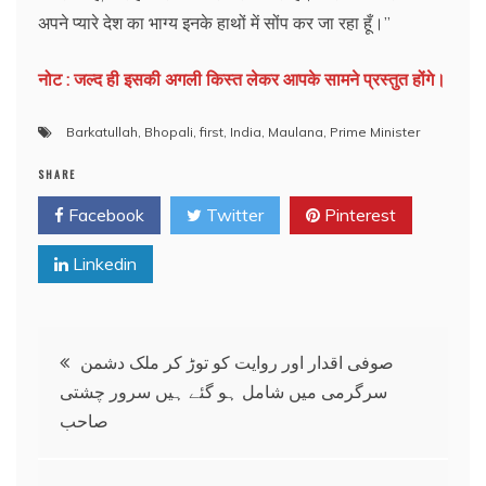
अपने प्यारे देश का भाग्य इनके हाथों में सोंप कर जा रहा हूँ।’’
नोट : जल्द ही इसकी अगली किस्त लेकर आपके सामने प्रस्तुत होंगे।
Barkatullah
,
Bhopali
,
first
,
India
,
Maulana
,
Prime Minister
SHARE
Facebook
Twitter
Pinterest
Linkedin
Post
صوفی اقدار اور روایت کو توڑ کر ملک دشمن
سرگرمی میں شامل ہو گئے ہیں سرور چشتی
navigation
صاحب