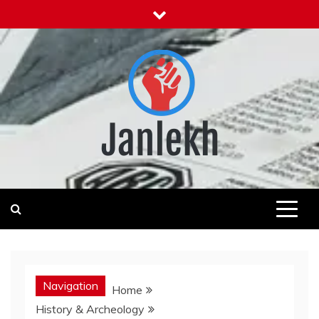
Skip
to
content
Janlekh
News for Public
Navigation
Home
History & Archeology