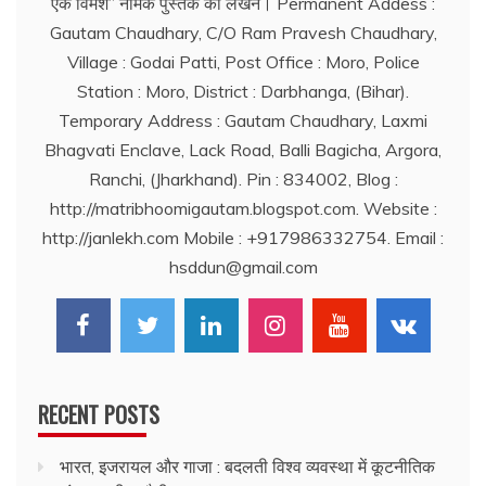
एक विमर्श’’ नामक पुस्तक का लेखन। Permanent Addess :
Gautam Chaudhary, C/O Ram Pravesh Chaudhary,
Village : Godai Patti, Post Office : Moro, Police
Station : Moro, District : Darbhanga, (Bihar).
Temporary Address : Gautam Chaudhary, Laxmi
Bhagvati Enclave, Lack Road, Balli Bagicha, Argora,
Ranchi, (Jharkhand). Pin : 834002, Blog :
http://matribhoomigautam.blogspot.com. Website :
http://janlekh.com Mobile : +917986332754. Email :
hsddun@gmail.com
RECENT POSTS
भारत, इजरायल और गाजा : बदलती विश्व व्यवस्था में कूटनीतिक