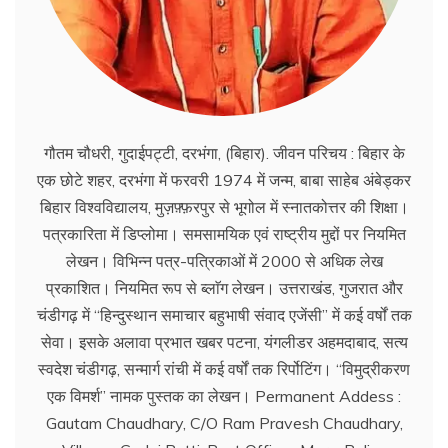
गौतम चौधरी, गुदाईपट्टी, दरभंगा, (बिहार). जीवन परिचय : बिहार के
एक छोटे शहर, दरभंगा में फरवरी 1974 में जन्म, बाबा साहेब अंबेड्कर
बिहार विश्वविद्यालय, मुज़फ़्फ़रपुर से भूगोल में स्नातकोत्तर की शिक्षा।
पत्रकारिता में डिप्लोमा। समसामयिक एवं राष्ट्रीय मुद्दों पर नियमित
लेखन। विभिन्न पत्र-पत्रिकाओं में 2000 से अधिक लेख
प्रकाशित। नियमित रूप से ब्लाॅग लेखन। उत्तराखंड, गुजरात और
चंडीगढ़ में ‘‘हिन्दुस्थान समाचार बहुभाषी संवाद एजेंसी’’ में कई वर्षों तक
सेवा। इसके अलावा प्रभात खबर पटना, यंगलीडर अहमदाबाद, सत्य
स्वदेश चंडीगढ़, सन्मार्ग रांची में कई वर्षों तक रिर्पोटिंग। ‘‘विमुद्रीकरण
एक विमर्श’’ नामक पुस्तक का लेखन। Permanent Addess :
Gautam Chaudhary, C/O Ram Pravesh Chaudhary,