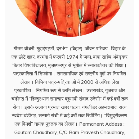
गौतम चौधरी, गुदाईपट्टी, दरभंगा, (बिहार). जीवन परिचय : बिहार के
एक छोटे शहर, दरभंगा में फरवरी 1974 में जन्म, बाबा साहेब अंबेड्कर
बिहार विश्वविद्यालय, मुज़फ़्फ़रपुर से भूगोल में स्नातकोत्तर की शिक्षा।
पत्रकारिता में डिप्लोमा। समसामयिक एवं राष्ट्रीय मुद्दों पर नियमित
लेखन। विभिन्न पत्र-पत्रिकाओं में 2000 से अधिक लेख
प्रकाशित। नियमित रूप से ब्लाॅग लेखन। उत्तराखंड, गुजरात और
चंडीगढ़ में ‘‘हिन्दुस्थान समाचार बहुभाषी संवाद एजेंसी’’ में कई वर्षों तक
सेवा। इसके अलावा प्रभात खबर पटना, यंगलीडर अहमदाबाद, सत्य
स्वदेश चंडीगढ़, सन्मार्ग रांची में कई वर्षों तक रिर्पोटिंग। ‘‘विमुद्रीकरण
एक विमर्श’’ नामक पुस्तक का लेखन। Permanent Addess :
Gautam Chaudhary, C/O Ram Pravesh Chaudhary,