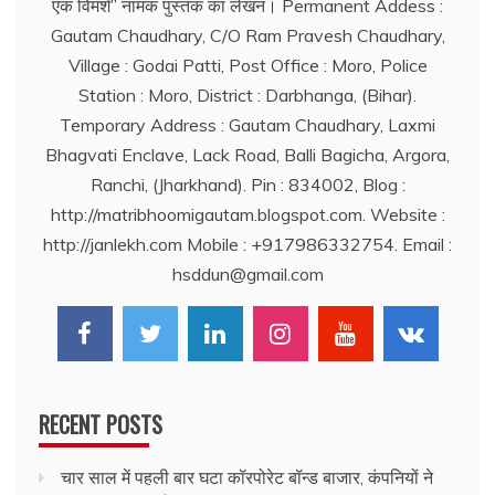
एक विमर्श’’ नामक पुस्तक का लेखन। Permanent Addess :
Gautam Chaudhary, C/O Ram Pravesh Chaudhary,
Village : Godai Patti, Post Office : Moro, Police
Station : Moro, District : Darbhanga, (Bihar).
Temporary Address : Gautam Chaudhary, Laxmi
Bhagvati Enclave, Lack Road, Balli Bagicha, Argora,
Ranchi, (Jharkhand). Pin : 834002, Blog :
http://matribhoomigautam.blogspot.com. Website :
http://janlekh.com Mobile : +917986332754. Email :
hsddun@gmail.com
RECENT POSTS
चार साल में पहली बार घटा कॉरपोरेट बॉन्ड बाजार, कंपनियों ने