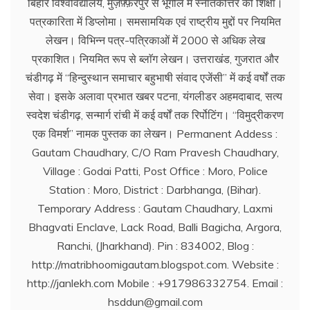
बिहार विश्वविद्यालय, मुज़फ़्फ़रपुर से भूगोल में स्नातकोत्तर की शिक्षा।
पत्रकारिता में डिप्लोमा। समसामयिक एवं राष्ट्रीय मुद्दों पर नियमित
लेखन। विभिन्न पत्र-पत्रिकाओं में 2000 से अधिक लेख
प्रकाशित। नियमित रूप से ब्लाॅग लेखन। उत्तराखंड, गुजरात और
चंडीगढ़ में ‘‘हिन्दुस्थान समाचार बहुभाषी संवाद एजेंसी’’ में कई वर्षों तक
सेवा। इसके अलावा प्रभात खबर पटना, यंगलीडर अहमदाबाद, सत्य
स्वदेश चंडीगढ़, सन्मार्ग रांची में कई वर्षों तक रिर्पोटिंग। ‘‘विमुद्रीकरण
एक विमर्श’’ नामक पुस्तक का लेखन। Permanent Addess :
Gautam Chaudhary, C/O Ram Pravesh Chaudhary,
Village : Godai Patti, Post Office : Moro, Police
Station : Moro, District : Darbhanga, (Bihar).
Temporary Address : Gautam Chaudhary, Laxmi
Bhagvati Enclave, Lack Road, Balli Bagicha, Argora,
Ranchi, (Jharkhand). Pin : 834002, Blog :
http://matribhoomigautam.blogspot.com. Website :
http://janlekh.com Mobile : +917986332754. Email :
hsddun@gmail.com