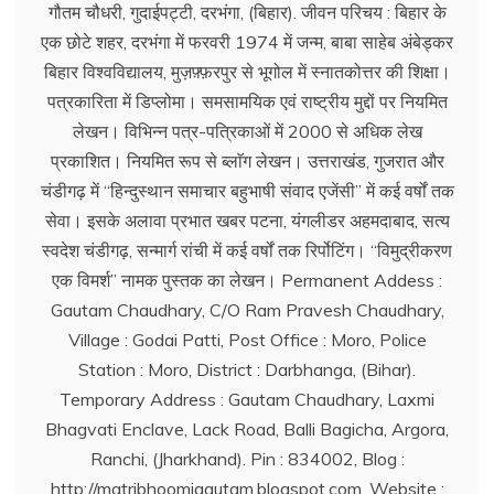
गौतम चौधरी, गुदाईपट्टी, दरभंगा, (बिहार). जीवन परिचय : बिहार के
एक छोटे शहर, दरभंगा में फरवरी 1974 में जन्म, बाबा साहेब अंबेड्कर
बिहार विश्वविद्यालय, मुज़फ़्फ़रपुर से भूगोल में स्नातकोत्तर की शिक्षा।
पत्रकारिता में डिप्लोमा। समसामयिक एवं राष्ट्रीय मुद्दों पर नियमित
लेखन। विभिन्न पत्र-पत्रिकाओं में 2000 से अधिक लेख
प्रकाशित। नियमित रूप से ब्लाॅग लेखन। उत्तराखंड, गुजरात और
चंडीगढ़ में ‘‘हिन्दुस्थान समाचार बहुभाषी संवाद एजेंसी’’ में कई वर्षों तक
सेवा। इसके अलावा प्रभात खबर पटना, यंगलीडर अहमदाबाद, सत्य
स्वदेश चंडीगढ़, सन्मार्ग रांची में कई वर्षों तक रिर्पोटिंग। ‘‘विमुद्रीकरण
एक विमर्श’’ नामक पुस्तक का लेखन। Permanent Addess :
Gautam Chaudhary, C/O Ram Pravesh Chaudhary,
Village : Godai Patti, Post Office : Moro, Police
Station : Moro, District : Darbhanga, (Bihar).
Temporary Address : Gautam Chaudhary, Laxmi
Bhagvati Enclave, Lack Road, Balli Bagicha, Argora,
Ranchi, (Jharkhand). Pin : 834002, Blog :
http://matribhoomigautam.blogspot.com. Website :