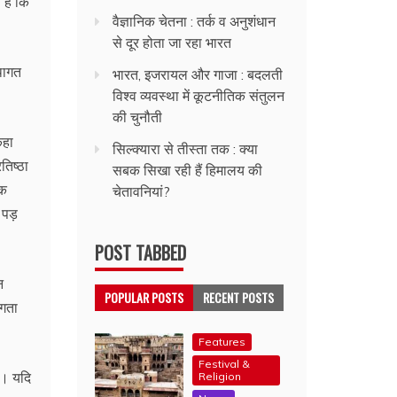
हैं कि
वैज्ञानिक चेतना : तर्क व अनुशंधान
से दूर होता जा रहा भारत
थागत
भारत, इजरायल और गाजा : बदलती
विश्व व्यवस्था में कूटनीतिक संतुलन
की चुनौती
कहा
सिल्क्यारा से तीस्ता तक : क्या
तिष्ठा
सबक सिखा रही हैं हिमालय की
िक
चेतावनियां?
र पड़
POST TABBED
न
POPULAR POSTS
RECENT POSTS
लगता
Features
Festival &
ै। यदि
Religion