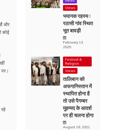
News
Views
भयानक रहस्य :
रठासी गांव स्थित
हैं और
भूत बावड़ी
ी कोई
February 13,
2025
ा
Festival &
हीं
Religion
ों पर।
Views
तालिबान को
अफगानिस्तान में
स्थापित होना है
तो उसे पैगम्बर
मुहम्मद के आदर्श
 रहे
पर ही चलना होगा
August 18, 2021