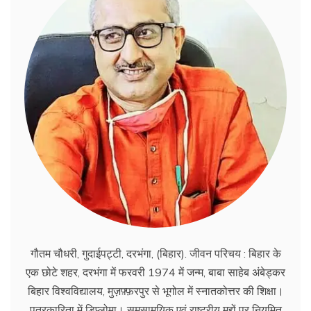
गौतम चौधरी, गुदाईपट्टी, दरभंगा, (बिहार). जीवन परिचय : बिहार के
एक छोटे शहर, दरभंगा में फरवरी 1974 में जन्म, बाबा साहेब अंबेड्कर
बिहार विश्वविद्यालय, मुज़फ़्फ़रपुर से भूगोल में स्नातकोत्तर की शिक्षा।
पत्रकारिता में डिप्लोमा। समसामयिक एवं राष्ट्रीय मुद्दों पर नियमित