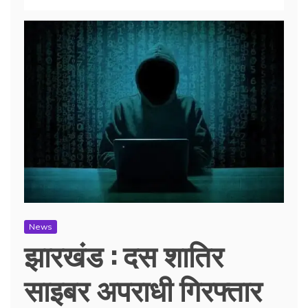
News
झारखंड : दस शातिर
साइबर अपराधी गिरफ्तार