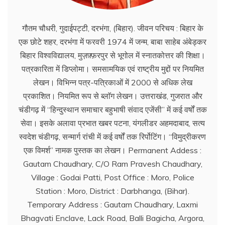
गौतम चौधरी, गुदाईपट्टी, दरभंगा, (बिहार). जीवन परिचय : बिहार के
एक छोटे शहर, दरभंगा में फरवरी 1974 में जन्म, बाबा साहेब अंबेड्कर
बिहार विश्वविद्यालय, मुज़फ़्फ़रपुर से भूगोल में स्नातकोत्तर की शिक्षा।
पत्रकारिता में डिप्लोमा। समसामयिक एवं राष्ट्रीय मुद्दों पर नियमित
लेखन। विभिन्न पत्र-पत्रिकाओं में 2000 से अधिक लेख
प्रकाशित। नियमित रूप से ब्लाॅग लेखन। उत्तराखंड, गुजरात और
चंडीगढ़ में ‘‘हिन्दुस्थान समाचार बहुभाषी संवाद एजेंसी’’ में कई वर्षों तक
सेवा। इसके अलावा प्रभात खबर पटना, यंगलीडर अहमदाबाद, सत्य
स्वदेश चंडीगढ़, सन्मार्ग रांची में कई वर्षों तक रिर्पोटिंग। ‘‘विमुद्रीकरण
एक विमर्श’’ नामक पुस्तक का लेखन। Permanent Addess :
Gautam Chaudhary, C/O Ram Pravesh Chaudhary,
Village : Godai Patti, Post Office : Moro, Police
Station : Moro, District : Darbhanga, (Bihar).
Temporary Address : Gautam Chaudhary, Laxmi
Bhagvati Enclave, Lack Road, Balli Bagicha, Argora,