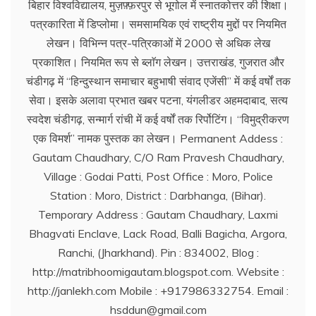
बिहार विश्वविद्यालय, मुज़फ़्फ़रपुर से भूगोल में स्नातकोत्तर की शिक्षा।
पत्रकारिता में डिप्लोमा। समसामयिक एवं राष्ट्रीय मुद्दों पर नियमित
लेखन। विभिन्न पत्र-पत्रिकाओं में 2000 से अधिक लेख
प्रकाशित। नियमित रूप से ब्लाॅग लेखन। उत्तराखंड, गुजरात और
चंडीगढ़ में ‘‘हिन्दुस्थान समाचार बहुभाषी संवाद एजेंसी’’ में कई वर्षों तक
सेवा। इसके अलावा प्रभात खबर पटना, यंगलीडर अहमदाबाद, सत्य
स्वदेश चंडीगढ़, सन्मार्ग रांची में कई वर्षों तक रिर्पोटिंग। ‘‘विमुद्रीकरण
एक विमर्श’’ नामक पुस्तक का लेखन। Permanent Addess :
Gautam Chaudhary, C/O Ram Pravesh Chaudhary,
Village : Godai Patti, Post Office : Moro, Police
Station : Moro, District : Darbhanga, (Bihar).
Temporary Address : Gautam Chaudhary, Laxmi
Bhagvati Enclave, Lack Road, Balli Bagicha, Argora,
Ranchi, (Jharkhand). Pin : 834002, Blog :
http://matribhoomigautam.blogspot.com. Website :
http://janlekh.com Mobile : +917986332754. Email :
hsddun@gmail.com