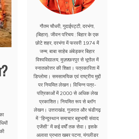
गौतम चौधरी, गुदाईपट्टी, दरभंगा,
(बिहार). जीवन परिचय : बिहार के एक
छोटे शहर, दरभंगा में फरवरी 1974 में
जन्म, बाबा साहेब अंबेड्कर बिहार
विश्वविद्यालय, मुज़फ़्फ़रपुर से भूगोल में
ग?
स्नातकोत्तर की शिक्षा। पत्रकारिता में
डिप्लोमा। समसामयिक एवं राष्ट्रीय मुद्दों
पर नियमित लेखन। विभिन्न पत्र-
पत्रिकाओं में 2000 से अधिक लेख
प्रकाशित। नियमित रूप से ब्लाॅग
लेखन। उत्तराखंड, गुजरात और चंडीगढ़
सका
में ‘‘हिन्दुस्थान समाचार बहुभाषी संवाद
धियों
एजेंसी’’ में कई वर्षों तक सेवा। इसके
 की
अलावा प्रभात खबर पटना, यंगलीडर