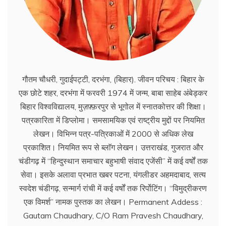
गौतम चौधरी, गुदाईपट्टी, दरभंगा, (बिहार). जीवन परिचय : बिहार के
एक छोटे शहर, दरभंगा में फरवरी 1974 में जन्म, बाबा साहेब अंबेड्कर
बिहार विश्वविद्यालय, मुज़फ़्फ़रपुर से भूगोल में स्नातकोत्तर की शिक्षा।
पत्रकारिता में डिप्लोमा। समसामयिक एवं राष्ट्रीय मुद्दों पर नियमित
लेखन। विभिन्न पत्र-पत्रिकाओं में 2000 से अधिक लेख
प्रकाशित। नियमित रूप से ब्लाॅग लेखन। उत्तराखंड, गुजरात और
चंडीगढ़ में ‘‘हिन्दुस्थान समाचार बहुभाषी संवाद एजेंसी’’ में कई वर्षों तक
सेवा। इसके अलावा प्रभात खबर पटना, यंगलीडर अहमदाबाद, सत्य
स्वदेश चंडीगढ़, सन्मार्ग रांची में कई वर्षों तक रिर्पोटिंग। ‘‘विमुद्रीकरण
एक विमर्श’’ नामक पुस्तक का लेखन। Permanent Addess :
Gautam Chaudhary, C/O Ram Pravesh Chaudhary,