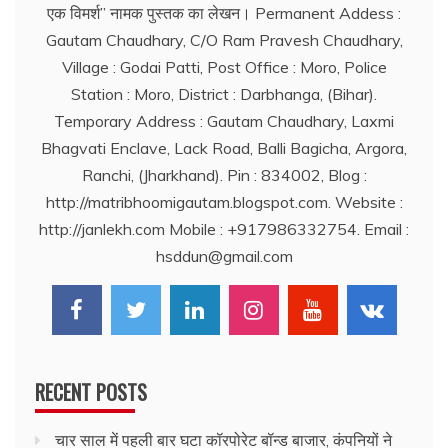
एक विमर्श’’ नामक पुस्तक का लेखन। Permanent Addess :
Gautam Chaudhary, C/O Ram Pravesh Chaudhary,
Village : Godai Patti, Post Office : Moro, Police
Station : Moro, District : Darbhanga, (Bihar).
Temporary Address : Gautam Chaudhary, Laxmi
Bhagvati Enclave, Lack Road, Balli Bagicha, Argora,
Ranchi, (Jharkhand). Pin : 834002, Blog :
http://matribhoomigautam.blogspot.com. Website :
http://janlekh.com Mobile : +917986332754. Email :
hsddun@gmail.com
RECENT POSTS
चार साल में पहली बार घटा कॉरपोरेट बॉन्ड बाजार, कंपनियों ने