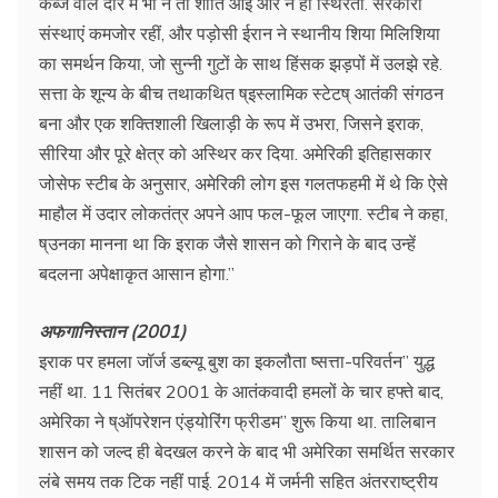
कब्जे वाले दौर में भी न तो शांति आई और न ही स्थिरता. सरकारी
संस्थाएं कमजोर रहीं, और पड़ोसी ईरान ने स्थानीय शिया मिलिशिया
का समर्थन किया, जो सुन्नी गुटों के साथ हिंसक झड़पों में उलझे रहे.
सत्ता के शून्य के बीच तथाकथित ष्इस्लामिक स्टेटष् आतंकी संगठन
बना और एक शक्तिशाली खिलाड़ी के रूप में उभरा, जिसने इराक,
सीरिया और पूरे क्षेत्र को अस्थिर कर दिया. अमेरिकी इतिहासकार
जोसेफ स्टीब के अनुसार, अमेरिकी लोग इस गलतफहमी में थे कि ऐसे
माहौल में उदार लोकतंत्र अपने आप फल-फूल जाएगा. स्टीब ने कहा,
ष्उनका मानना था कि इराक जैसे शासन को गिराने के बाद उन्हें
बदलना अपेक्षाकृत आसान होगा.”
अफगानिस्तान (2001)
इराक पर हमला जॉर्ज डब्ल्यू बुश का इकलौता ष्सत्ता-परिवर्तन” युद्ध
नहीं था. 11 सितंबर 2001 के आतंकवादी हमलों के चार हफ्ते बाद,
अमेरिका ने ष्ऑपरेशन एंड्योरिंग फ्रीडम” शुरू किया था. तालिबान
शासन को जल्द ही बेदखल करने के बाद भी अमेरिका समर्थित सरकार
लंबे समय तक टिक नहीं पाई. 2014 में जर्मनी सहित अंतरराष्ट्रीय