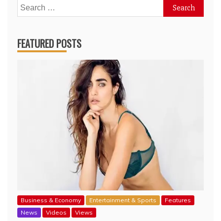
Search
for:
FEATURED POSTS
Business & Economy
Entertainment & Sports
Features
News
Videos
Views