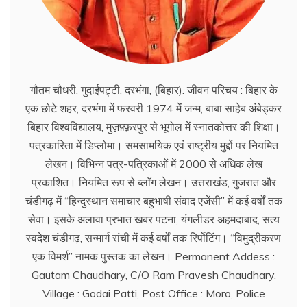
गौतम चौधरी, गुदाईपट्टी, दरभंगा, (बिहार). जीवन परिचय : बिहार के
एक छोटे शहर, दरभंगा में फरवरी 1974 में जन्म, बाबा साहेब अंबेड्कर
बिहार विश्वविद्यालय, मुज़फ़्फ़रपुर से भूगोल में स्नातकोत्तर की शिक्षा।
पत्रकारिता में डिप्लोमा। समसामयिक एवं राष्ट्रीय मुद्दों पर नियमित
लेखन। विभिन्न पत्र-पत्रिकाओं में 2000 से अधिक लेख
प्रकाशित। नियमित रूप से ब्लाॅग लेखन। उत्तराखंड, गुजरात और
चंडीगढ़ में ‘‘हिन्दुस्थान समाचार बहुभाषी संवाद एजेंसी’’ में कई वर्षों तक
सेवा। इसके अलावा प्रभात खबर पटना, यंगलीडर अहमदाबाद, सत्य
स्वदेश चंडीगढ़, सन्मार्ग रांची में कई वर्षों तक रिर्पोटिंग। ‘‘विमुद्रीकरण
एक विमर्श’’ नामक पुस्तक का लेखन। Permanent Addess :
Gautam Chaudhary, C/O Ram Pravesh Chaudhary,
Village : Godai Patti, Post Office : Moro, Police