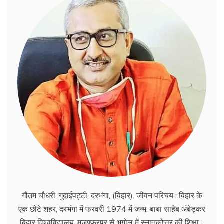
गौतम चौधरी, गुदाईपट्टी, दरभंगा, (बिहार). जीवन परिचय : बिहार के
एक छोटे शहर, दरभंगा में फरवरी 1974 में जन्म, बाबा साहेब अंबेड्कर
बिहार विश्वविद्यालय, मुज़फ़्फ़रपुर से भूगोल में स्नातकोत्तर की शिक्षा।