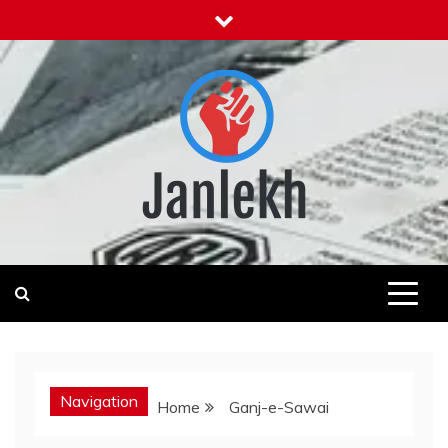
Skip
to
content
Janlekh
News for Public
Navigation
Home
Ganj-e-Sawai