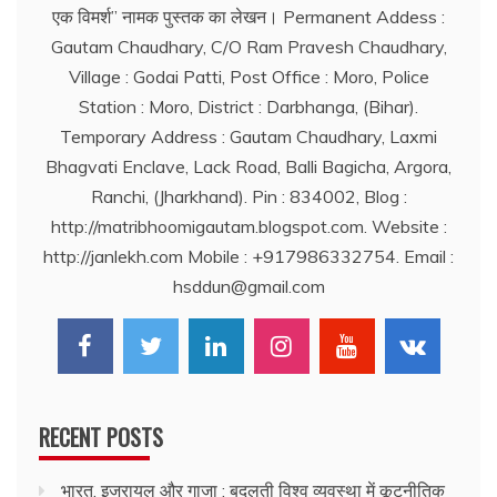
एक विमर्श’’ नामक पुस्तक का लेखन। Permanent Addess :
Gautam Chaudhary, C/O Ram Pravesh Chaudhary,
Village : Godai Patti, Post Office : Moro, Police
Station : Moro, District : Darbhanga, (Bihar).
Temporary Address : Gautam Chaudhary, Laxmi
Bhagvati Enclave, Lack Road, Balli Bagicha, Argora,
Ranchi, (Jharkhand). Pin : 834002, Blog :
http://matribhoomigautam.blogspot.com. Website :
http://janlekh.com Mobile : +917986332754. Email :
hsddun@gmail.com
RECENT POSTS
भारत, इजरायल और गाजा : बदलती विश्व व्यवस्था में कूटनीतिक