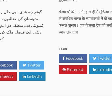
گوتم چودھری ابھی حال ہ
गौतम चौधरी अभी हाल ही में मुस्लिम 
ہندوستان کی عدالتوں نے
से संबंधित भारत के न्यायालयों ने दो महत्
کمیونٹی سے متعلقہ دو اہم
फैसले सुनाए। एक फैसला देश की सर्वो
دیئے۔ ایک فیصلہ ملک کی
न्यायालय द्वारा
کو
SHARE
Facebook
Twitter
cebook
Twitter
Pinterest
Linkedin
nterest
Linkedin