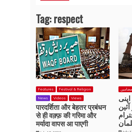
Tag:
respect
Features
Festival & Religion
مضامین
اپنی
News
Videos
Views
آئین
पारदर्शिता और बेहतर प्रबंधन
ترام
से ही वक़्फ़ की गरिमा और
مان
मर्यादा वापस आ पाएगी
July 