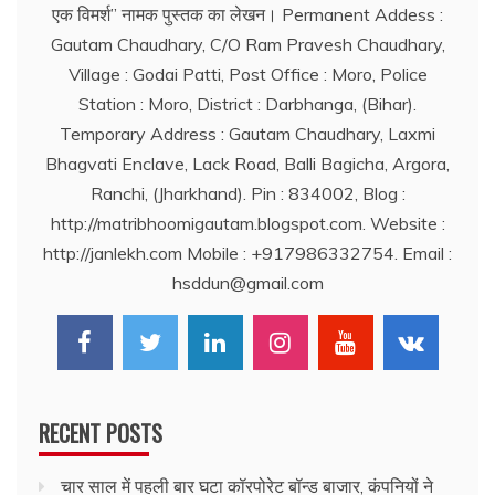
एक विमर्श’’ नामक पुस्तक का लेखन। Permanent Addess :
Gautam Chaudhary, C/O Ram Pravesh Chaudhary,
Village : Godai Patti, Post Office : Moro, Police
Station : Moro, District : Darbhanga, (Bihar).
Temporary Address : Gautam Chaudhary, Laxmi
Bhagvati Enclave, Lack Road, Balli Bagicha, Argora,
Ranchi, (Jharkhand). Pin : 834002, Blog :
http://matribhoomigautam.blogspot.com. Website :
http://janlekh.com Mobile : +917986332754. Email :
hsddun@gmail.com
RECENT POSTS
चार साल में पहली बार घटा कॉरपोरेट बॉन्ड बाजार, कंपनियों ने