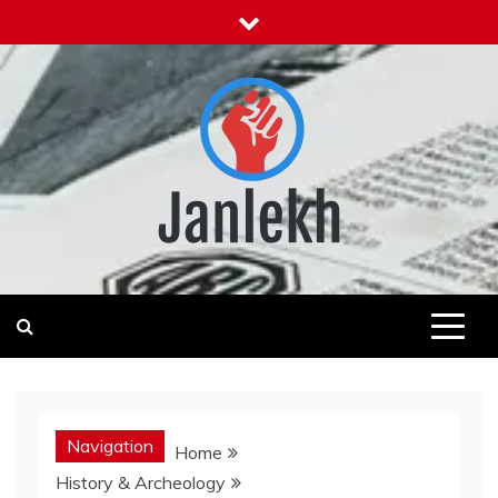
Skip
to
content
Janlekh
News for Public
Navigation
Home
History & Archeology