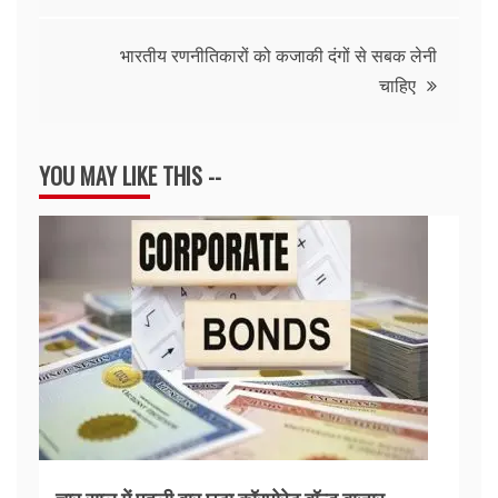
navigation
भारतीय रणनीतिकारों को कजाकी दंगों से सबक लेनी
चाहिए
YOU MAY LIKE THIS --
चार साल में पहली बार घटा कॉरपोरेट बॉन्ड बाजार,