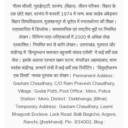
गौतम चौधरी, गुदाईपट्टी, दरभंगा, (बिहार). जीवन परिचय : बिहार के
एक छोटे शहर, दरभंगा में फरवरी 1974 में जन्म, बाबा साहेब अंबेड्कर
बिहार विश्वविद्यालय, मुज़फ़्फ़रपुर से भूगोल में स्नातकोत्तर की शिक्षा।
पत्रकारिता में डिप्लोमा। समसामयिक एवं राष्ट्रीय मुद्दों पर नियमित
लेखन। विभिन्न पत्र-पत्रिकाओं में 2000 से अधिक लेख
प्रकाशित। नियमित रूप से ब्लाॅग लेखन। उत्तराखंड, गुजरात और
चंडीगढ़ में ‘‘हिन्दुस्थान समाचार बहुभाषी संवाद एजेंसी’’ में कई वर्षों तक
सेवा। इसके अलावा प्रभात खबर पटना, यंगलीडर अहमदाबाद, सत्य
स्वदेश चंडीगढ़, सन्मार्ग रांची में कई वर्षों तक रिर्पोटिंग। ‘‘विमुद्रीकरण
एक विमर्श’’ नामक पुस्तक का लेखन। Permanent Addess :
Gautam Chaudhary, C/O Ram Pravesh Chaudhary,
Village : Godai Patti, Post Office : Moro, Police
Station : Moro, District : Darbhanga, (Bihar).
Temporary Address : Gautam Chaudhary, Laxmi
Bhagvati Enclave, Lack Road, Balli Bagicha, Argora,
Ranchi, (Jharkhand). Pin : 834002, Blog :