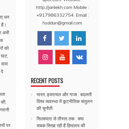
http://janlekh.com Mobile :
+917986332754. Email :
लिए धन
hsddun@gmail.com
हैं।
ोश अभी
ऑफ
रों को
 घाट,
 दावा
दे
RECENT POSTS
षता
भारत, इजरायल और गाजा : बदलती
विश्व व्यवस्था में कूटनीतिक संतुलन
 की,
की चुनौती
िगरानी
सिल्क्यारा से तीस्ता तक : क्या
ियों पर
सबक सिखा रही हैं हिमालय की