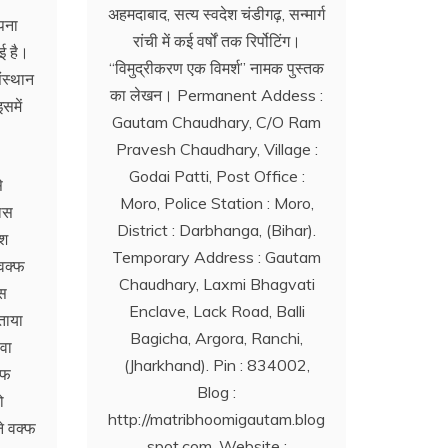
अहमदाबाद, सत्य स्वदेश चंडीगढ़, सन्मार्ग
ापना
रांची में कई वर्षों तक रिर्पोटिंग।
ई है।
‘‘विमुद्रीकरण एक विमर्श’’ नामक पुस्तक
ंस्थान
का लेखन। Permanent Addess :
समें
Gautam Chaudhary, C/O Ram
Pravesh Chaudhary, Village :
Godai Patti, Post Office :
े
Moro, Police Station : Moro,
वास
District : Darbhanga, (Bihar).
ेश
Temporary Address : Gautam
 वक्फ
Chaudhary, Laxmi Bhagvati
ास
Enclave, Lack Road, Balli
ताया
Bagicha, Argora, Ranchi,
वा
(Jharkhand). Pin : 834002,
्फ
Blog :
ो
http://matribhoomigautam.blog
ने वक्फ
spot.com. Website :