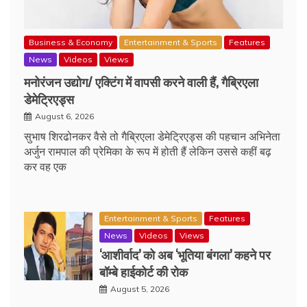
Business & Economy
Entertainment & Sports
Features
News
Videos
Views
मनोरंजन उद्योग/ एक्टिंग में वापसी करने वाली हैं, गैब्रिएला
डेमेट्रिएड्स
August 6, 2026
सुभाष शिरढोनकर वैसे तो गैब्रिएला डेमेट्रिएड्स की पहचान अभिनेता
अर्जुन रामपाल की प्रेमिका के रूप में होती हैं लेकिन उससे कहीं बढ़
कर वह एक
Entertainment & Sports
Features
News
Videos
Views
‘आशीर्वाद’ को अब ‘भूतिया बंगला’ कहने पर
बॉम्बे हाईकोर्ट की रोक
August 5, 2026