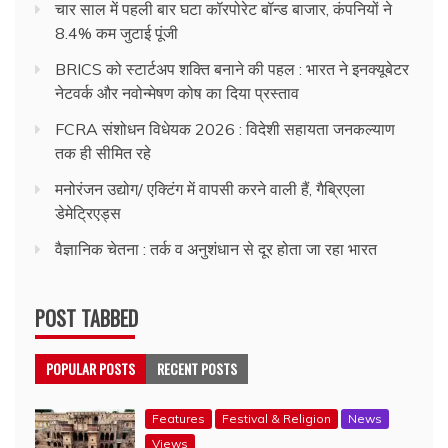
चार साल में पहली बार घटा कॉरपोरेट बॉन्ड बाजार, कंपनियों ने
8.4% कम जुटाई पूंजी
BRICS को स्टार्टअप शक्ति बनाने की पहल : भारत ने इनक्यूबेटर
नेटवर्क और नवोन्मेषण कोष का दिया प्रस्ताव
FCRA संशोधन विधेयक 2026 : विदेशी सहायता जनकल्याण
तक ही सीमित रहे
मनोरंजन उद्योग/ एक्टिंग में वापसी करने वाली हैं, गैब्रिएला
डेमेट्रिएड्स
वैज्ञानिक चेतना : तर्क व अनुशंधान से दूर होता जा रहा भारत
POST TABBED
POPULAR POSTS
RECENT POSTS
Features
Festival & Religion
News
Views