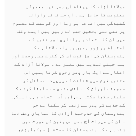
مولانا آزاد کا پیغام آج بھی غیر معمولی
معنویت کا حامل ہے ۔ آج جب فرقہ وارانہ
کشیدگی میں اضافہ ہو رہا اور قومیت کے مفہوم
پر نئی نئی بحثیں جنم لے رہیں ہیں ایسے وقف
میں ان کا اتحاد، رواداری اور تنوع کے
احترام پر زور ہمیں یہ یاد دلاتا ہے کہ
ہندوستان کی اصل قوت اس کی کثرت میں وحدت اور
ہمہ جہتی تہذیب میں مضمر ہے ۔ مولانا آزاد کے
افکار سے ایک بار پھر رجوع کرنا ہمیں اس
متنوع قوم میں شناخت کے پیچیدہ مسائل کو
سمجھنے اوران کا دانش مندی سے سامنا کرنے کا
سلیقہ سکھا سکتا ہے،اور اُس اتحاد و ہم آہنگی
کے جذبے کو پھر سے زندہ کر سکتا ہے جو
ہندوستان کی جدوجہد آزادی کا نمایاں وصف تھا
۔ ان کی میراث آج بھی اس یقین کی صورت میں
زندہ ہے کہ ہندوستان کا مستقبل سيکولرزم،