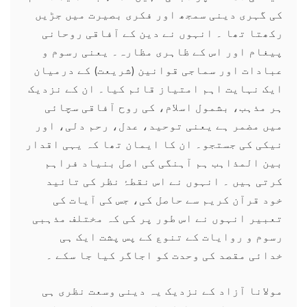
کی گہری دینی سمجھ اور فکری بصیرت میں جڑیں
رکھتا تھا ۔ انہوں نے دین کے آفاقی روحانی
پیغام اور اس کے ظاہری مظارہ۔ یعنی رسوم و
عبادات اور سماجی قوانین (شریعت) کے درمیان
ایک نہایت اہم امتیاز قائم کیا۔ ان کے نزدیک
ہر مذہب، بشمول اسلام، کی روح آفاقی سچائی
میں مضمر ہے یعنی توحید، عدل، رحم دلی، اور
نیکی کی جستجو۔ ان کا ایمان تھا کہ یہی اقدار
بین المذاہب ہم آہنگی کی اصل بنیاد فراہم
کرتی ہیں ۔ انہوں نے اس نقطۂ نظر کی تائید
خود قرآن کریم سے حاصل کی، جس کی آیات کی
تعبیر انہوں نے اس طور پر کی کہ مختلف مذہبی
رسوم و روایات کے تنوع کے پس پشت ایک ہی
خدائی مقصد کی وحدت کو اجاگر کیا جا سکے ۔
مولانا آزاد کے نزدیک یہ دینی وسعت نظری ہی