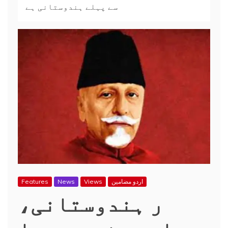
سے پہلے ہندوستانی ہے
اردو مضامین
Views
News
Features
ر ہندوستانی،
چاہے ہندو ہو یا