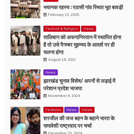
भयानक रहस्य : रठासी गांव स्थित भूत बावड़ी
February 13, 2025
Festival & Religion
Views
तालिबान को अफगानिस्तान में स्थापित होना
है तो उसे पैगम्बर मुहम्मद के आदर्श पर ही
चलना होगा
August 18, 2021
News
झारखंड चुनाव विशेष/ अपनों से लड़ाई में
परेशान प्रदेश भाजपा
November 9, 2024
Features
News
Views
शरजील की जज बहन के बहाने भारत के
समावेशी राष्ट्रवाद पर चर्चा
December 23, 2024