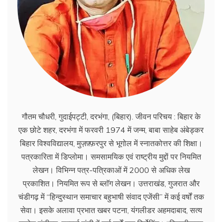
गौतम चौधरी, गुदाईपट्टी, दरभंगा, (बिहार). जीवन परिचय : बिहार के
एक छोटे शहर, दरभंगा में फरवरी 1974 में जन्म, बाबा साहेब अंबेड्कर
बिहार विश्वविद्यालय, मुज़फ़्फ़रपुर से भूगोल में स्नातकोत्तर की शिक्षा।
पत्रकारिता में डिप्लोमा। समसामयिक एवं राष्ट्रीय मुद्दों पर नियमित
लेखन। विभिन्न पत्र-पत्रिकाओं में 2000 से अधिक लेख
प्रकाशित। नियमित रूप से ब्लाॅग लेखन। उत्तराखंड, गुजरात और
चंडीगढ़ में ‘‘हिन्दुस्थान समाचार बहुभाषी संवाद एजेंसी’’ में कई वर्षों तक
सेवा। इसके अलावा प्रभात खबर पटना, यंगलीडर अहमदाबाद, सत्य