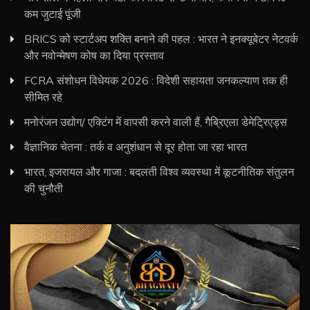
कम जुटाई पूंजी
BRICS को स्टार्टअप शक्ति बनाने की पहल : भारत ने इनक्यूबेटर नेटवर्क
और नवोन्मेषण कोष का दिया प्रस्ताव
FCRA संशोधन विधेयक 2026 : विदेशी सहायता जनकल्याण तक ही
सीमित रहे
मनोरंजन उद्योग/ एक्टिंग में वापसी करने वाली हैं, गैब्रिएला डेमेट्रिएड्स
वैज्ञानिक चेतना : तर्क व अनुशंधान से दूर होता जा रहा भारत
भारत, इजरायल और गाजा : बदलती विश्व व्यवस्था में कूटनीतिक संतुलन
की चुनौती