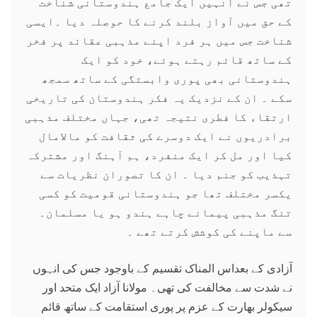
تھی جس نے انہیں ایک جامع ہندوستانی شناخت
کے حق میں آواز بلند کرنے کا حوصلہ دیا ۔ایسی
شناخت جس میں ہر فرد اپنے مذہبی عقائد پر فخر
کے ساتھ قائم رہتے ہوئے، خود کو ایک
ہندوستانی بھی پوری وابستگی کے ساتھ سمجھ
سکے ۔ ان کے نزدیک یہ فکر ہندوستان کی تاریخی
ارتقاء کا فطری نتیجہ تھی، جہاں مختلف مذہبی
برادریوں نے ایک دوسرے کی ثقافت کو مالامال
کیا اور مل کر ایک منفرد، ہم آہنگ اور مشترکہ
تہذیب کو جنم دیا ۔ ان کا تصوران نظریات سے
یکسر مختلف تھا جو ہندوستانی قومیت کو کسی
تنگ مذہبی پیمانے چاہے ہندو ہو یا مسلمان۔
سے ماپنے کی کوشش کرتے تھے ۔
آزادی کے بعداس المناک تقسیم کے باوجود جس کی انہوں
نے شدت سے مخالفت کی تھی۔ مولانا آزاد ایک متحد اور
سیکولر بھارت کے عزم پر پوری استقامت کے ساتھ قائم