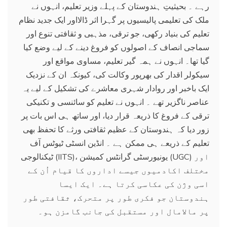
رہے ۔ بحیثیتِ ہندوستان کے پہلے وزیر تعلیم، انہوں نے
ملک کی تعلیمی پالیسیوں پر گہرا اثر ڈالااور ایک جدید نظام
تعلیم کی بنیاد رکھی، جو ترقی، مذہبی و ثقافتی تنوع اور
سماجی انصاف کے اصولوں کو فروغ دینے کے لیے وضع کیا
گیا تھا۔ انہوں نے ہمہ گیر تعلیم، مساوی مواقع اور
سیکولر اقدار کی بھرپور وکالت کی، کیونکہ ان کے نزدیک
ایک باخبر اور روادار شہری معاشرے کی تشکیل کے لیے یہ
عناصر ناگزیر تھے ۔ انہوں نے تعلیم کو سائنسی و تکنیکی
ترقی کے فروغ کا ذریعہ قرار دیا، اور ساتھ ہی اس بات پر
زور دیا کہ ہندوستان کے عظیم ثقافتی ورثے کا تحفظ بھی
تعلیم کے ذریعے ہی ممکن ہے ۔ انڈین انسٹی ٹیوٹس آف
ٹیکنالوجی (IITS)، یونیورسٹی گرانٹس کمیشن (UGC) اور
مختلف اکادمیوں جیسے اداروں کا قیام اُن کے
اسی وژن کی عکاسی کرتا ہے۔ ایک ایسا
ہندوستان جو فکری طور پر متحرک، ثقافتی طور
پر مالامال اور مستقبل کی جانب گامزن ہو۔