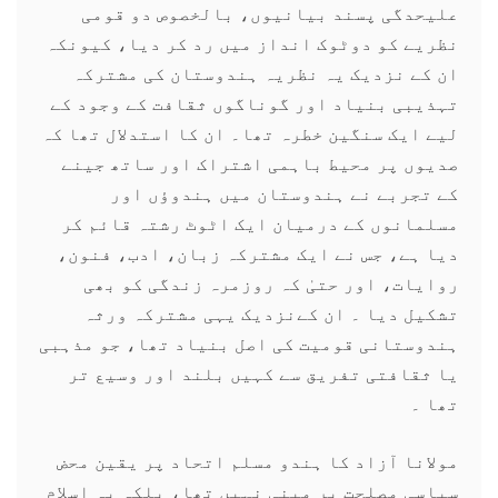
علیحدگی پسند بیانیوں، بالخصوص دو قومی
نظریے کو دوٹوک انداز میں رد کر دیا، کیونکہ
ان کے نزدیک یہ نظریہ ہندوستان کی مشترکہ
تہذیبی بنیاد اور گوناگوں ثقافت کے وجود کے
لیے ایک سنگین خطرہ تھا۔ ان کا استدلال تھا کہ
صدیوں پر محیط باہمی اشتراک اور ساتھ جینے
کے تجربے نے ہندوستان میں ہندوؤں اور
مسلمانوں کے درمیان ایک اٹوٹ رشتہ قائم کر
دیا ہے، جس نے ایک مشترکہ زبان، ادب، فنون،
روایات، اور حتیٰ کہ روزمرہ زندگی کو بھی
تشکیل دیا ۔ ان کےنزدیک یہی مشترکہ ورثہ
ہندوستانی قومیت کی اصل بنیاد تھا، جو مذہبی
یا ثقافتی تفریق سے کہیں بلند اور وسیع تر
تھا ۔
مولانا آزاد کا ہندو مسلم اتحاد پر یقین محض
سیاسی مصلحت پر مبنی نہیں تھا، بلکہ یہ اسلام