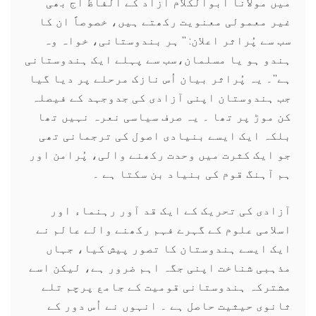
میں مولانا ابوالکلام آزاد کے الفاظ آج بھی
غیر معمولی معنویت رکھتے ہیں، خصوصاً ان کا
سب سے پُراثر اعلان: ” ہر بندوستانی، خواہ وہ
ہندو ہو یا مسلمان،سب سے پہلے ایک ہندوستانی
ہے”۔ یہ پُراثر بیان اُس نازک مرحلے پر دیا گیا
جب ہندوستان اپنی آزادی کی جدوجہد کے فیصلہ
کن موڑ پر تھا ۔ یہ صرف سیاسی نعرہ نہیں تھا
بلکہ ایک ایسے بنیادی اصول کی ترجمانی تھی
جو ایک کثرت میں وحدت رکھنے والی، پُرامن اور
ہم آہنگ قوم کی بنیاد بن سکتا ہے ۔
آزادی کی تحریک کے ایک قد آور رہنماء اور
اسلامی علوم کے گہرے فہم رکھنے والے عالم نے
ایک ایسے ہندوستان کا تصور پیش کیا، جہاں
مذہبی شناخت اپنی جگہ اہم ضرور ہے، لیکن اسے
مشترکہ ہندوستانی قومیت کے جامع پرچم تلے
ثانوی حیثیت حاصل ہے ۔ انہوں نے اُس دور کے