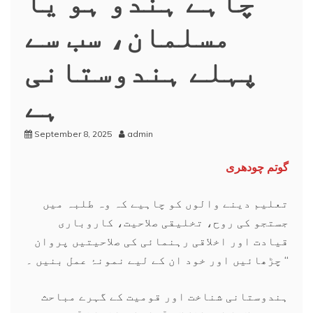
مسلمان، سب سے
پہلے ہندوستانی
ہے
September 8, 2025
admin
گوتم چودھری
تعلیم دینے والوں کو چاہیے کہ وہ طلبہ میں
جستجو کی روح، تخلیقی صلاحیت، کاروباری
قیادت اور اخلاقی رہنمائی کی صلاحیتیں پروان
چڑھائیں اور خود ان کے لیے نمونۂ عمل بنیں ۔ “
ہندوستانی شناخت اور قومیت کے گہرے مباحث