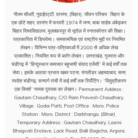
गौतम चौधरी, गुदाईपट्टी, दरभंगा, (बिहार). जीवन परिचय : बिहार के
एक छोटे शहर, दरभंगा में फरवरी 1974 में जन्म, बाबा साहेब अंबेड्कर
बिहार विश्वविद्यालय, मुज़फ़्फ़रपुर से भूगोल में स्नातकोत्तर की शिक्षा।
पत्रकारिता में डिप्लोमा। समसामयिक एवं राष्ट्रीय मुद्दों पर नियमित
लेखन। विभिन्न पत्र-पत्रिकाओं में 2000 से अधिक लेख
प्रकाशित। नियमित रूप से ब्लाॅग लेखन। उत्तराखंड, गुजरात और
चंडीगढ़ में ‘‘हिन्दुस्थान समाचार बहुभाषी संवाद एजेंसी’’ में कई वर्षों तक
सेवा। इसके अलावा प्रभात खबर पटना, यंगलीडर अहमदाबाद, सत्य
स्वदेश चंडीगढ़, सन्मार्ग रांची में कई वर्षों तक रिर्पोटिंग। ‘‘विमुद्रीकरण
एक विमर्श’’ नामक पुस्तक का लेखन। Permanent Addess :
Gautam Chaudhary, C/O Ram Pravesh Chaudhary,
Village : Godai Patti, Post Office : Moro, Police
Station : Moro, District : Darbhanga, (Bihar).
Temporary Address : Gautam Chaudhary, Laxmi
Bhagvati Enclave, Lack Road, Balli Bagicha, Argora,