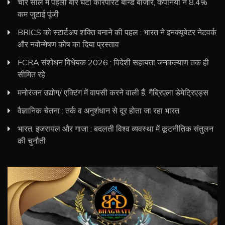
चार साल में पहली बार घटा कॉरपोरेट बॉन्ड बाजार, कंपनियों ने 8.4%
कम जुटाई पूंजी
BRICS को स्टार्टअप शक्ति बनाने की पहल : भारत ने इनक्यूबेटर नेटवर्क
और नवोन्मेषण कोष का दिया प्रस्ताव
FCRA संशोधन विधेयक 2026 : विदेशी सहायता जनकल्याण तक ही
सीमित रहे
मनोरंजन उद्योग/ एक्टिंग में वापसी करने वाली हैं, गैब्रिएला डेमेट्रिएड्स
वैज्ञानिक चेतना : तर्क व अनुशंधान से दूर होता जा रहा भारत
भारत, इजरायल और गाजा : बदलती विश्व व्यवस्था में कूटनीतिक संतुलन
की चुनौती