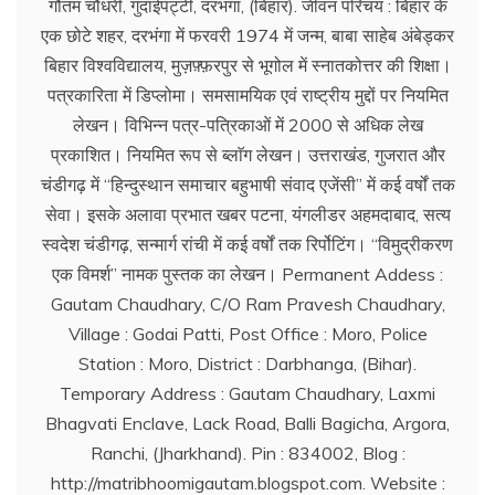
गौतम चौधरी, गुदाईपट्टी, दरभंगा, (बिहार). जीवन परिचय : बिहार के
एक छोटे शहर, दरभंगा में फरवरी 1974 में जन्म, बाबा साहेब अंबेड्कर
बिहार विश्वविद्यालय, मुज़फ़्फ़रपुर से भूगोल में स्नातकोत्तर की शिक्षा।
पत्रकारिता में डिप्लोमा। समसामयिक एवं राष्ट्रीय मुद्दों पर नियमित
लेखन। विभिन्न पत्र-पत्रिकाओं में 2000 से अधिक लेख
प्रकाशित। नियमित रूप से ब्लाॅग लेखन। उत्तराखंड, गुजरात और
चंडीगढ़ में ‘‘हिन्दुस्थान समाचार बहुभाषी संवाद एजेंसी’’ में कई वर्षों तक
सेवा। इसके अलावा प्रभात खबर पटना, यंगलीडर अहमदाबाद, सत्य
स्वदेश चंडीगढ़, सन्मार्ग रांची में कई वर्षों तक रिर्पोटिंग। ‘‘विमुद्रीकरण
एक विमर्श’’ नामक पुस्तक का लेखन। Permanent Addess :
Gautam Chaudhary, C/O Ram Pravesh Chaudhary,
Village : Godai Patti, Post Office : Moro, Police
Station : Moro, District : Darbhanga, (Bihar).
Temporary Address : Gautam Chaudhary, Laxmi
Bhagvati Enclave, Lack Road, Balli Bagicha, Argora,
Ranchi, (Jharkhand). Pin : 834002, Blog :
http://matribhoomigautam.blogspot.com. Website :