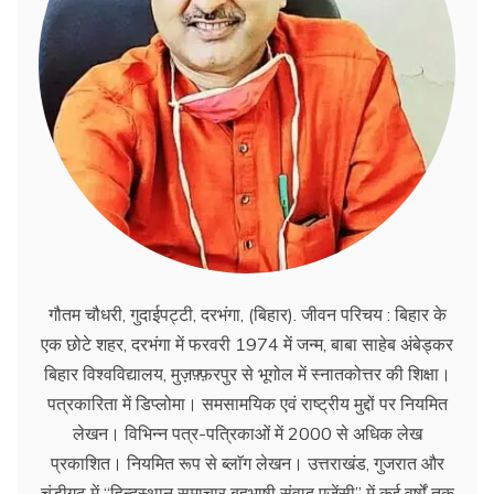
गौतम चौधरी, गुदाईपट्टी, दरभंगा, (बिहार). जीवन परिचय : बिहार के
एक छोटे शहर, दरभंगा में फरवरी 1974 में जन्म, बाबा साहेब अंबेड्कर
बिहार विश्वविद्यालय, मुज़फ़्फ़रपुर से भूगोल में स्नातकोत्तर की शिक्षा।
पत्रकारिता में डिप्लोमा। समसामयिक एवं राष्ट्रीय मुद्दों पर नियमित
लेखन। विभिन्न पत्र-पत्रिकाओं में 2000 से अधिक लेख
प्रकाशित। नियमित रूप से ब्लाॅग लेखन। उत्तराखंड, गुजरात और
चंडीगढ़ में ‘‘हिन्दुस्थान समाचार बहुभाषी संवाद एजेंसी’’ में कई वर्षों तक