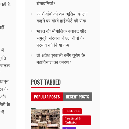
चेतावनियां?
हीं है,
‘आशीर्वाद’ को अब ‘भूतिया बंगला’
कहने पर बॉम्बे हाईकोर्ट की रोक
हीं
भारत की भौगोलिक बनावट और
समुद्री संरचना ने एल नीनो के
प्रभाव को किया कम
में
तो अवैध प्रवासी बनेंगे यूरोप के
्रति
महाविनाश का कारण?
ी, सड़क
POST TABBED
 कानून
रब के
POPULAR POSTS
RECENT POSTS
ै और
ेती के
Features
में
Festival &
Religion