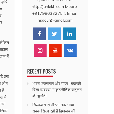
 कृषि
http://janlekh.com Mobile :
गत
+917986332754. Email :
ं
hsddun@gmail.com
कर
 लेकिन
 माहौल
ेशन में
RECENT POSTS
डंडे तक
ण लोग
भारत, इजरायल और गाजा : बदलती
विश्व व्यवस्था में कूटनीतिक संतुलन
हैं
की चुनौती
ऊ में
 आलम
सिल्क्यारा से तीस्ता तक : क्या
रिवार
सबक सिखा रही हैं हिमालय की