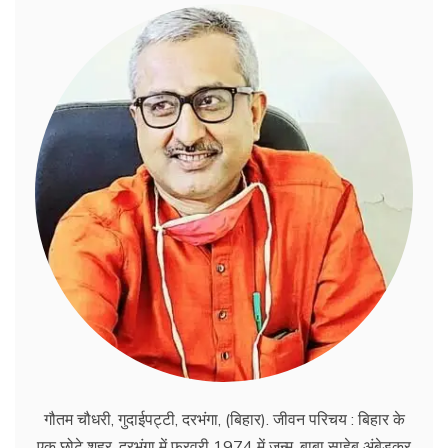
गौतम चौधरी, गुदाईपट्टी, दरभंगा, (बिहार). जीवन परिचय : बिहार के
एक छोटे शहर, दरभंगा में फरवरी 1974 में जन्म, बाबा साहेब अंबेड्कर