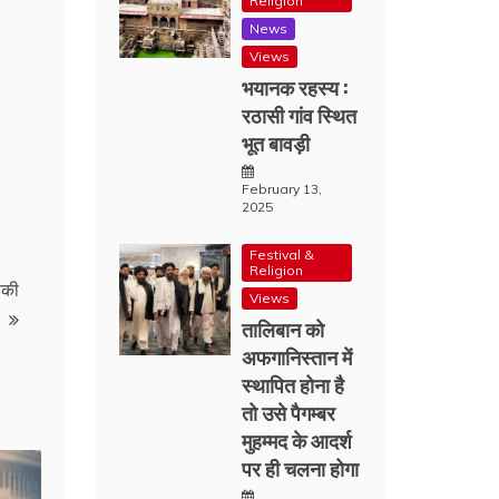
Religion
News
Views
भयानक रहस्य :
रठासी गांव स्थित
भूत बावड़ी
February 13,
2025
Festival &
Religion
सकी
Views
तालिबान को
अफगानिस्तान में
स्थापित होना है
तो उसे पैगम्बर
मुहम्मद के आदर्श
पर ही चलना होगा