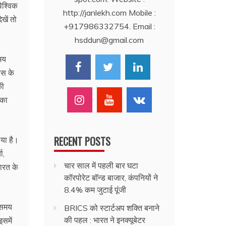
वैश्विक
http://janlekh.com Mobile :
खें तो
+917986332754. Email :
hsddun@gmail.com
मय
ास के
की
 का
RECENT POSTS
िया है।
ा,
चार साल में पहली बार घटा
ारत के
कॉरपोरेट बॉन्ड बाजार, कंपनियों ने
8.4% कम जुटाई पूंजी
 समय
BRICS को स्टार्टअप शक्ति बनाने
की पहल : भारत ने इनक्यूबेटर
समें