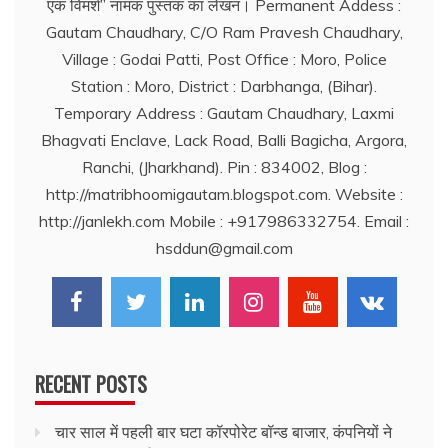
एक विमर्श’’ नामक पुस्तक का लेखन। Permanent Addess :
Gautam Chaudhary, C/O Ram Pravesh Chaudhary,
Village : Godai Patti, Post Office : Moro, Police
Station : Moro, District : Darbhanga, (Bihar).
Temporary Address : Gautam Chaudhary, Laxmi
Bhagvati Enclave, Lack Road, Balli Bagicha, Argora,
Ranchi, (Jharkhand). Pin : 834002, Blog :
http://matribhoomigautam.blogspot.com. Website :
http://janlekh.com Mobile : +917986332754. Email :
hsddun@gmail.com
RECENT POSTS
चार साल में पहली बार घटा कॉरपोरेट बॉन्ड बाजार, कंपनियों ने