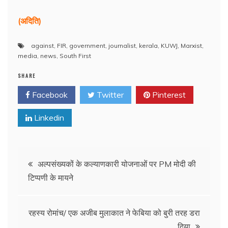
(अदिति)
against
,
FIR
,
government
,
journalist
,
kerala
,
KUWJ
,
Marxist
,
media
,
news
,
South First
SHARE
Facebook
Twitter
Pinterest
Linkedin
Post
अल्पसंख्यकों के कल्याणकारी योजनाओं पर PM मोदी की
टिप्पणी के मायने
navigation
रहस्य रोमांच/ एक अजीब मुलाकात ने फेबिया को बुरी तरह डरा
दिया