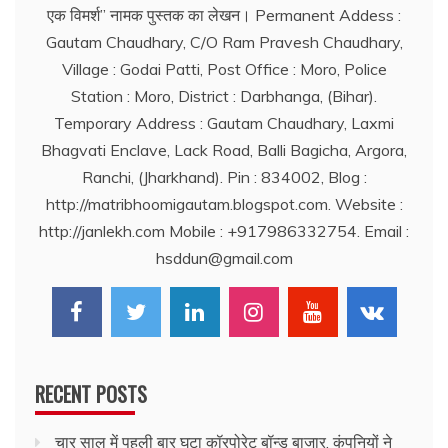
एक विमर्श’’ नामक पुस्तक का लेखन। Permanent Addess :
Gautam Chaudhary, C/O Ram Pravesh Chaudhary,
Village : Godai Patti, Post Office : Moro, Police
Station : Moro, District : Darbhanga, (Bihar).
Temporary Address : Gautam Chaudhary, Laxmi
Bhagvati Enclave, Lack Road, Balli Bagicha, Argora,
Ranchi, (Jharkhand). Pin : 834002, Blog :
http://matribhoomigautam.blogspot.com. Website :
http://janlekh.com Mobile : +917986332754. Email :
hsddun@gmail.com
RECENT POSTS
चार साल में पहली बार घटा कॉरपोरेट बॉन्ड बाजार, कंपनियों ने