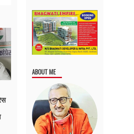
ABOUT ME
रेस
ि