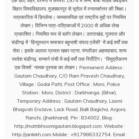
एक छोटे शहर, दरभंगा में फरवरी 1974 में जन्म, बाबा साहेब अंबेड्कर
बिहार विश्वविद्यालय, मुज़फ़्फ़रपुर से भूगोल में स्नातकोत्तर की शिक्षा।
पत्रकारिता में डिप्लोमा। समसामयिक एवं राष्ट्रीय मुद्दों पर नियमित
लेखन। विभिन्न पत्र-पत्रिकाओं में 2000 से अधिक लेख
प्रकाशित। नियमित रूप से ब्लाॅग लेखन। उत्तराखंड, गुजरात और
चंडीगढ़ में ‘‘हिन्दुस्थान समाचार बहुभाषी संवाद एजेंसी’’ में कई वर्षों तक
सेवा। इसके अलावा प्रभात खबर पटना, यंगलीडर अहमदाबाद, सत्य
स्वदेश चंडीगढ़, सन्मार्ग रांची में कई वर्षों तक रिर्पोटिंग। ‘‘विमुद्रीकरण
एक विमर्श’’ नामक पुस्तक का लेखन। Permanent Addess :
Gautam Chaudhary, C/O Ram Pravesh Chaudhary,
Village : Godai Patti, Post Office : Moro, Police
Station : Moro, District : Darbhanga, (Bihar).
Temporary Address : Gautam Chaudhary, Laxmi
Bhagvati Enclave, Lack Road, Balli Bagicha, Argora,
Ranchi, (Jharkhand). Pin : 834002, Blog :
http://matribhoomigautam.blogspot.com. Website :
http://janlekh.com Mobile : +917986332754. Email :