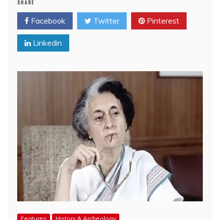
SHARE
Facebook
Twitter
Pinterest
Linkedin
Features
History & Archeology