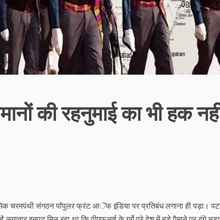
मानों की रहनुमाई का भी हक नही
िक चरमपंथी संगठन पाॅपुलर फ्रंट आॅफ इंडिया पर प्रतिबंध लगाना ही पड़ा। पट
ें लगातार इनपुट मिल रहा था कि पीएफआई के गुर्गे पूरे देश में बड़े पैमाने पर दंगे भड़