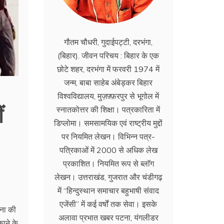
गौतम चौधरी, गुदाईपट्टी, दरभंगा,
(बिहार). जीवन परिचय : बिहार के एक
छोटे शहर, दरभंगा में फरवरी 1974 में
जन्म, बाबा साहेब अंबेड्कर बिहार
विश्वविद्यालय, मुज़फ़्फ़रपुर से भूगोल में
ं
स्नातकोत्तर की शिक्षा। पत्रकारिता में
डिप्लोमा। समसामयिक एवं राष्ट्रीय मुद्दों
पर नियमित लेखन। विभिन्न पत्र-
पत्रिकाओं में 2000 से अधिक लेख
प्रकाशित। नियमित रूप से ब्लाॅग
लेखन। उत्तराखंड, गुजरात और चंडीगढ़
में ‘‘हिन्दुस्थान समाचार बहुभाषी संवाद
एजेंसी’’ में कई वर्षों तक सेवा। इसके
ना की
अलावा प्रभात खबर पटना, यंगलीडर
काने के