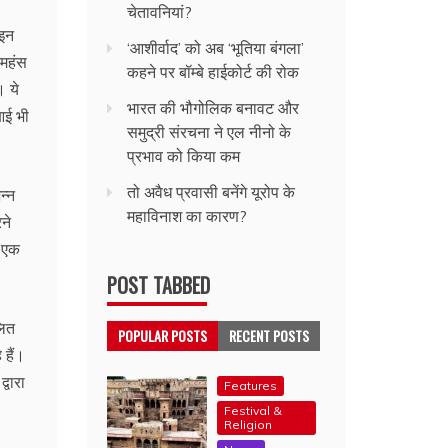
चेतावनियां?
 इन
‘आशीर्वाद’ को अब ‘भूतिया बंगला’
रमहंस
कहने पर बॉम्बे हाईकोर्ट की रोक
। ये
भारत की भौगोलिक बनावट और
फआई भी
समुद्री संरचना ने एल नीनो के
प्रभाव को किया कम
तो अवैध प्रवासी बनेंगे यूरोप के
न्न
महाविनाश का कारण?
ने
े एक
POST TABBED
लित
POPULAR POSTS
RECENT POSTS
 हैं।
्वारा
Features
Festival &
Religion