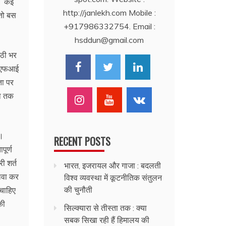
े। कई
http://janlekh.com Mobile :
 तो बस
+917986332754. Email :
hsddun@gmail.com
्ठी भर
 पीएफआई
ता पर
या तक
े।
RECENT POSTS
पूर्ण
ी शर्त
भारत, इजरायल और गाजा : बदलती
दावा कर
विश्व व्यवस्था में कूटनीतिक संतुलन
की चुनौती
 चाहिए
की
सिल्क्यारा से तीस्ता तक : क्या
सबक सिखा रही हैं हिमालय की