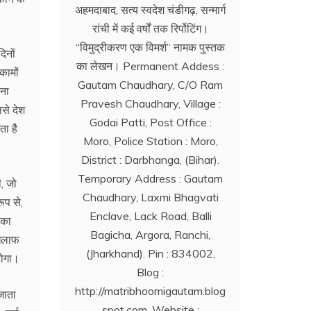
अहमदाबाद, सत्य स्वदेश चंडीगढ़, सन्मार्ग
रांची में कई वर्षों तक रिर्पोटिंग।
‘‘विमुद्रीकरण एक विमर्श’’ नामक पुस्तक
िनों
का लेखन। Permanent Addess :
कामों
Gautam Chaudhary, C/O Ram
ाना
Pravesh Chaudhary, Village :
ससे देश
Godai Patti, Post Office :
ता है
Moro, Police Station : Moro,
District : Darbhanga, (Bihar).
Temporary Address : Gautam
ी, जो
Chaudhary, Laxmi Bhagvati
ूप से,
Enclave, Lack Road, Balli
 का
Bagicha, Argora, Ranchi,
खिलाफ
(Jharkhand). Pin : 834002,
होगा।
Blog :
http://matribhoomigautam.blog
जाता
spot.com. Website :