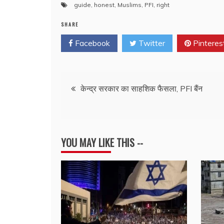
guide
,
honest
,
Muslims
,
PFI
,
right
SHARE
Facebook
Twitter
Pinteres
Post
केन्द्र सरकार का साहशिक फैसला, PFI बैंन
navigation
YOU MAY LIKE THIS --