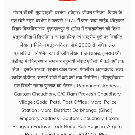
गौतम चौधरी, गुदाईपट्टी, दरभंगा, (बिहार). जीवन परिचय : बिहार के
एक छोटे शहर, दरभंगा में फरवरी 1974 में जन्म, बाबा साहेब अंबेड्कर
बिहार विश्वविद्यालय, मुज़फ़्फ़रपुर से भूगोल में स्नातकोत्तर की शिक्षा।
पत्रकारिता में डिप्लोमा। समसामयिक एवं राष्ट्रीय मुद्दों पर नियमित
लेखन। विभिन्न पत्र-पत्रिकाओं में 2000 से अधिक लेख
प्रकाशित। नियमित रूप से ब्लाॅग लेखन। उत्तराखंड, गुजरात और
चंडीगढ़ में ‘‘हिन्दुस्थान समाचार बहुभाषी संवाद एजेंसी’’ में कई वर्षों तक
सेवा। इसके अलावा प्रभात खबर पटना, यंगलीडर अहमदाबाद, सत्य
स्वदेश चंडीगढ़, सन्मार्ग रांची में कई वर्षों तक रिर्पोटिंग। ‘‘विमुद्रीकरण
एक विमर्श’’ नामक पुस्तक का लेखन। Permanent Addess :
Gautam Chaudhary, C/O Ram Pravesh Chaudhary,
Village : Godai Patti, Post Office : Moro, Police
Station : Moro, District : Darbhanga, (Bihar).
Temporary Address : Gautam Chaudhary, Laxmi
Bhagvati Enclave, Lack Road, Balli Bagicha, Argora,
Ranchi, (Jharkhand). Pin : 834002, Blog :