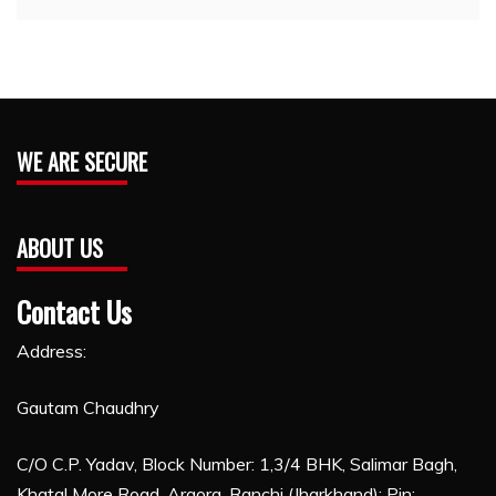
WE ARE SECURE
ABOUT US
Contact Us
Address:
Gautam Chaudhry
C/O C.P. Yadav, Block Number: 1,3/4 BHK, Salimar Bagh,
Khatal More Road, Argora, Ranchi (Jharkhand): Pin: