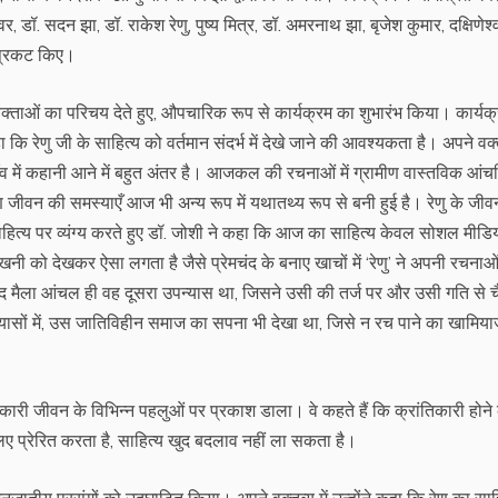
र, डॉ. सदन झा, डॉ. राकेश रेणु, पुष्य मित्र, डॉ. अमरनाथ झा, बृजेश कुमार, दक्षिणेश्व
 प्रकट किए।
ी वक्ताओं का परिचय देते हुए, औपचारिक रूप से कार्यक्रम का शुभारंभ किया। कार्यक
 कि रेणु जी के साहित्य को वर्तमान संदर्भ में देखे जाने की आवश्यकता है। अपने वक्तव
गाँव में कहानी आने में बहुत अंतर है। आजकल की रचनाओं में ग्रामीण वास्तविक आं
ण जीवन की समस्याएँ आज भी अन्य रूप में यथातथ्य रूप से बनी हुई है। रेणु के जी
हित्य पर व्यंग्य करते हुए डॉ. जोशी ने कहा कि आज का साहित्य केवल सोशल मीड
खनी को देखकर ऐसा लगता है जैसे प्रेमचंद के बनाए खाचों में ‘रेणु’ ने अपनी रचनाओं
 के बाद मैला आंचल ही वह दूसरा उपन्यास था, जिसने उसी की तर्ज पर और उसी गति से 
ासों में, उस जातिविहीन समाज का सपना भी देखा था, जिसे न रच पाने का खामिया
ंतिकारी जीवन के विभिन्न पहलुओं पर प्रकाश डाला। वे कहते हैं कि क्रांतिकारी होने
िए प्रेरित करता है, साहित्य खुद बदलाव नहीं ला सकता है।
नजातीय प्रसंगों को उद्घाटित किया। अपने वक्तव्य में उन्होंने कहा कि रेणु का साह