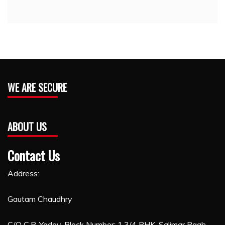
WE ARE SECURE
ABOUT US
Contact Us
Address:
Gautam Chaudhry
C/O C.P. Yadav, Block Number: 1,3/4 BHK, Salimar Bagh,