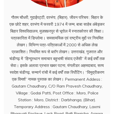
गौतम चौधरी, गुदाईपट्टी, दरभंगा, (बिहार). जीवन परिचय : बिहार के
एक छोटे शहर, दरभंगा में फरवरी 1974 में जन्म, बाबा साहेब अंबेड्कर
बिहार विश्वविद्यालय, मुज़फ़्फ़रपुर से भूगोल में स्नातकोत्तर की शिक्षा।
पत्रकारिता में डिप्लोमा। समसामयिक एवं राष्ट्रीय मुद्दों पर नियमित
लेखन। विभिन्न पत्र-पत्रिकाओं में 2000 से अधिक लेख
प्रकाशित। नियमित रूप से ब्लाॅग लेखन। उत्तराखंड, गुजरात और
चंडीगढ़ में ‘‘हिन्दुस्थान समाचार बहुभाषी संवाद एजेंसी’’ में कई वर्षों तक
सेवा। इसके अलावा प्रभात खबर पटना, यंगलीडर अहमदाबाद, सत्य
स्वदेश चंडीगढ़, सन्मार्ग रांची में कई वर्षों तक रिर्पोटिंग। ‘‘विमुद्रीकरण
एक विमर्श’’ नामक पुस्तक का लेखन। Permanent Addess :
Gautam Chaudhary, C/O Ram Pravesh Chaudhary,
Village : Godai Patti, Post Office : Moro, Police
Station : Moro, District : Darbhanga, (Bihar).
Temporary Address : Gautam Chaudhary, Laxmi
Bhagvati Enclave, Lack Road, Balli Bagicha, Argora,