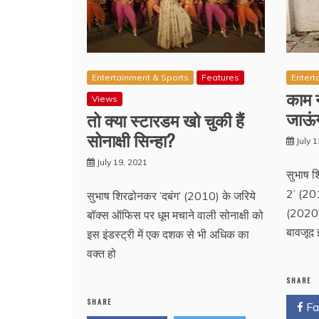
Entertainment & Sports
Features
Entert
काम न
Views
जाऊंग
तो क्या स्टारडम खो चुकी हैं
सोनाक्षी सिन्हा?
July 
July 19, 2021
सुभाष श
2’ (201
सुभाष शिरढोनकर ’दबंग’ (2010) के जरिये
(2020)
बॉक्स ऑफिस पर धूम मचाने वाली सोनाक्षी को
बावजूद 
इस इंडस्ट्री में एक दशक से भी अधिक का
वक्त हो
SHARE
SHARE
Fa