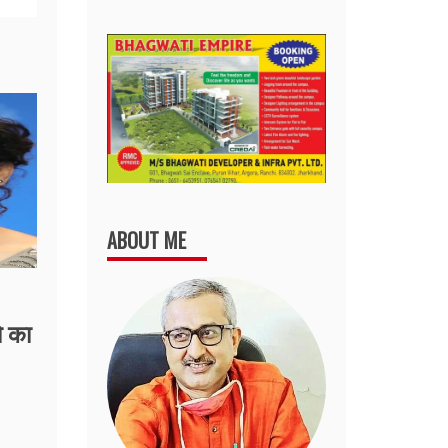
ABOUT ME
ो का