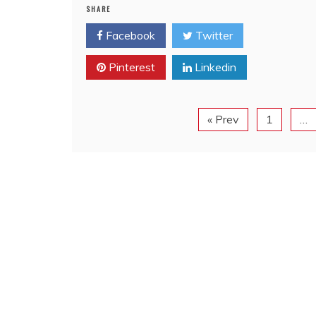
SHARE
Facebook
Twitter
Pinterest
Linkedin
« Prev
1
…