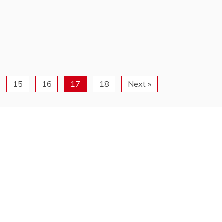
15
16
17
18
Next »