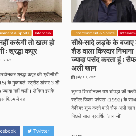
ainment & Sports
Interview
Entertainment & Sports
Intervie
हीं करूंगी तो खत्म हो
सीधे-सादे लड़के के बजाए ड
ी : श्रद्धा कपूर
शैड वाला किरदार निभाना
ज्यादा पसंद करता हूं : सैफ
13, 2021
अली खान
िरढोनकर श्रद्धा कपूर की ’एबीसीडी
July 13, 2021
5) के मुकाबले ’स्ट्रीट डांसर 3 डी’
 ज्यादा नहीं चली। लेकिन इसके
सुभाष शिरढोनकर यश चोपड़ा की मल्टी
इस फिल्म में वह
स्टॉरर फिल्म ’परंपरा’ (1992) के सा
कैरियर शुरू करने वाले सैफ अली खान 
पिछले साल प्रदर्शित ’तानाजी’
cebook
Twitter