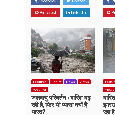
Facebook
Twitter
Fa
Pinterest
Linkedin
Pi
Features
Nature
News
Views
Featu
Weather
Views
जलवायु परिवर्तन : बारिश बढ़
बारि
रही है, फिर भी प्यासा क्यों है
झारखं
भारत?
रहा ह